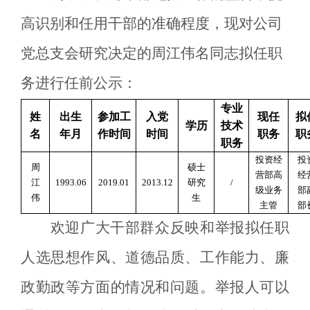
高识别和任用干部的准确程度，现对公司
党
总支会
研究决定的
周江伟名
同志拟任职
务进行任前公示：
专业
姓
出生
参加工
入党
现任
拟
学历
技术
名
年月
作时间
时间
职务
职
职务
投资经
投
周
硕士
营部高
经
江
1993.06
2019.01
2013.12
研究
/
级业务
部
伟
生
主管
部
欢迎广大干部群众反映和举报拟任职
人选思想作风、道德品质、工作能力、廉
政勤政等方面的情况和问题。举报人可以