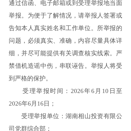
通过信函、电子邮箱或到受理举报地当面
举报。为便于了解情况，请举报人签署或
告知本人真实姓名和工作单位。所举报的
问题，必须真实、准确，内容尽量具体详
细，并尽可能提供有关调查核实线索。严
禁借机造谣中伤，串联诬告。举报人将受
到严格的保护。
受理举报时间：
20
26
年
6
月
10
日至
20
26
年
6
月
16
日
；
受理举报单位：湖南相山投资
有限公
司党群综合
部；