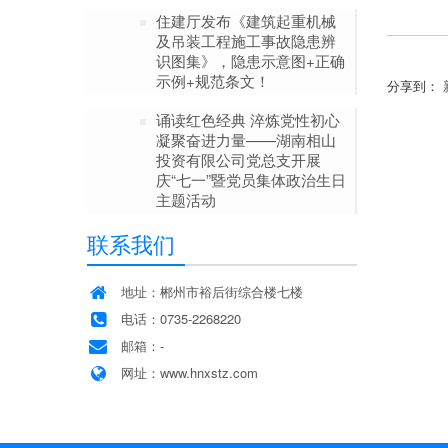
住建厅发布《建筑起重机械
及吊装工程施工事故隐患辨
识图集》，隐患示意图+正确
示例+规范条文！
分享到：
诵读红色经典 淬炼党性初心
凝聚奋进力量——湖南相山
投资有限公司党总支开展
庆“七一”暨党员集体政治生日
主题活动
联系我们
地址：郴州市裕后街综合楼七楼
电话：0735-2268220
邮箱：-
网址：www.hnxstz.com