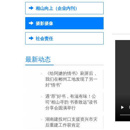
相山向上（企业内刊）
摄影摄像
社会责任
最新动态
《给阿嬷的情书》刷屏后，
我们在郴州工地发现了另一
封“情书”
遇“荐”好书，有滋有味！公
司“相山寻韵 书香致远”读书
分享会圆满举行
湖南建投对口支援资兴市灾
后重建工作获肯定