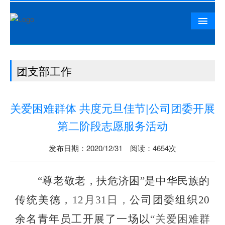
首页
团支部工作
公司概况
相山资讯
关爱困难群体 共度元旦佳节|公司团委开展
党群工作
第二阶段志愿服务活动
精品工程
发布日期：2020/12/31 阅读：4654次
相山文化
人力资源
“尊老敬老，扶危济困”是中华民族的
联系我们
传统美德，
12
月
31
日，
公司团委组织
20
余名青年员工开展了一场以
“关爱困难群