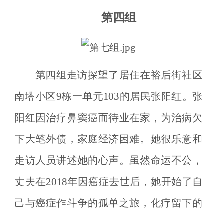
第四组
第四组走访探望了居住在裕后街社区
南塔小区
9
栋一单元
103
的居民张阳红。张
阳红因治疗鼻窦癌而待业在家，为治病欠
下大笔外债，家庭经济困难。她很乐意和
走访人员讲述她的心声。虽然命运不公，
丈夫在
2018
年因癌症去世后，她开始了自
己与癌症作斗争的孤单之旅，化疗留下的