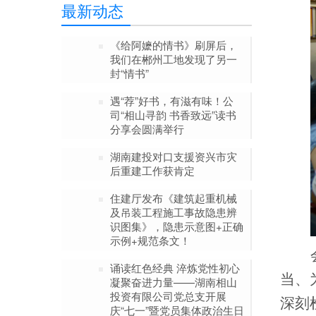
最新动态
《给阿嬷的情书》刷屏后，
我们在郴州工地发现了另一
封“情书”
遇“荐”好书，有滋有味！公
司“相山寻韵 书香致远”读书
分享会圆满举行
湖南建投对口支援资兴市灾
后重建工作获肯定
住建厅发布《建筑起重机械
及吊装工程施工事故隐患辨
识图集》，隐患示意图+正确
示例+规范条文！
诵读红色经典 淬炼党性初心
当、
凝聚奋进力量——湖南相山
投资有限公司党总支开展
深刻
庆“七一”暨党员集体政治生日